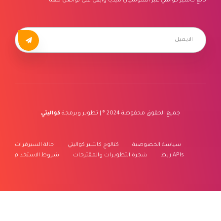
تابع كاشير كواليتي عبر السوشيال ميديا وابقى على تواصل معنا
جميع الحقوق محفوظة 2024 ® | تطوير وبرمجة
كواليتي
سياسة الخصوصية
كتالوج كاشير كواليتي
حالة السيرفرات
ربط APIs
شجرة التطويرات والمقترحات
شروط الاستخدام