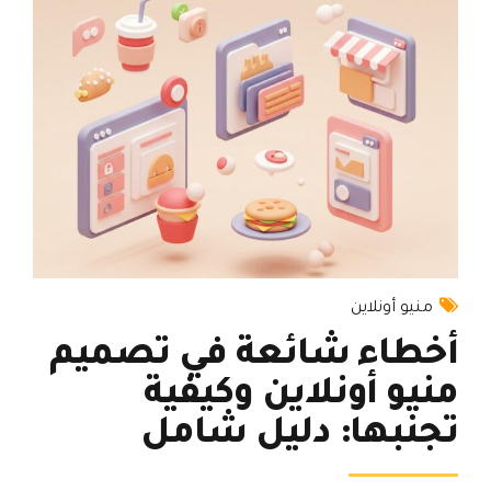
منيو أونلاين
أخطاء شائعة في تصميم
منيو أونلاين وكيفية
تجنبها: دليل شامل