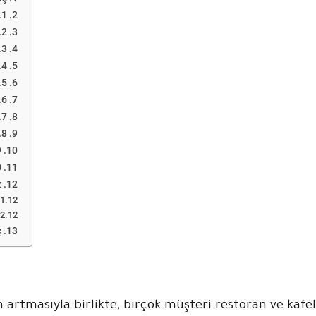
1. Online Menu için Doğru Anahtar Kelimeleri Seçmek
2. Online Menu Düzenli Olarak Güncelleyin
3. Mobil Cihazlar İçin Kullanıcı Deneyimini Optimize Edin
4. Doğru Meta Etiketleri ve Açıklamalar Kullanın
5. Daha İyi Görünürlük İçin Schema Markup Kullanın
6. Web Sitesi Hızını Artırarak Daha İyi Sıralamalar Elde Edin
7. Online Menu’nüzde Müşteri Etkileşimini Artırın
8. Dahili ve Harici Bağlantıları Kullanın
 Teşvik Edin
Edin
?
ç
n artmasıyla birlikte, birçok müşteri restoran ve kaf